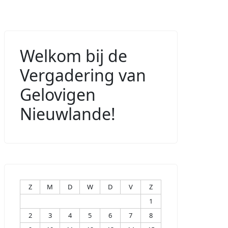
Welkom bij de
Vergadering van
Gelovigen
Nieuwlande!
Z
M
D
W
D
V
Z
1
2
3
4
5
6
7
8